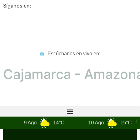
Síganos en:​​
Escúchanos en vivo en:
Cajamarca - Amazon
Hora :
9 Ago
14°C
10 Ago
15°C